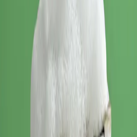
Pose de patins
Protégez vos semelles neuves avec des patins antidérapants.
Prolongez la durée de vie de vos chaussures.
Réparation de coutures
Coutures défaites ou déchirées ? On renforce et répare pour une
solidité retrouvée.
Nettoyage et rénovation
Sneakers sales à Antony ? Nettoyage professionnel et rénovation
complète.